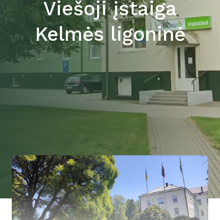
Viešoji įstaiga
Kelmės ligoninė