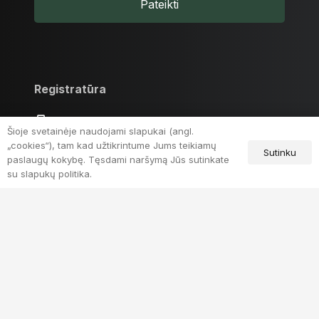
Pateikti
Registratūra
+370 698 38 229
Šioje svetainėje naudojami slapukai (angl.
„cookies“), tam kad užtikrintume Jums teikiamų
Sutinku
paslaugų kokybę. Tęsdami naršymą Jūs sutinkate
su slapukų politika.
Priėmimo ir skubiosios medicinos pagalbos
skyrius
VšĮ Kelmės ligoninė © 2024. | Adresas Nepriklausomybės g.